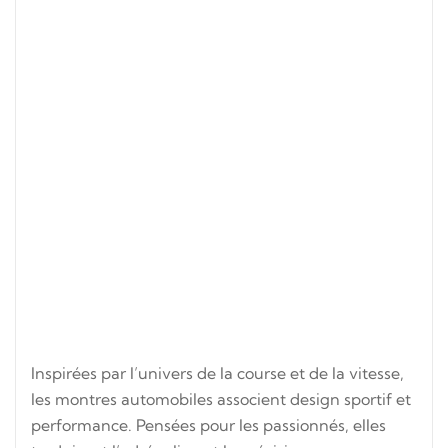
Fabriquée en France – Besançon
La montre « Himalaya » est un modèle phare de la
collection Lip d’hier et d’aujourd’hui. Produite de
1954 à 1973, divers modèles portant ce nom ont été
mis sur le marché. Cette montre aura pour
particularité d’accompagner les défis sportifs de
l’époque et notamment ceux des alpinistes
explorateurs tels que Maurice Herzog.
Une montre Himalaya fut d’ailleurs offerte à
l’époque au meilleur sportif de la journée lors du
Tour de France et toute la promotion du modèle
reposait sur sa grande fiabilité et sa robustesse à
toute épreuve.
Inspirées par l’univers de la course et de la vitesse,
les montres automobiles associent design sportif et
performance. Pensées pour les passionnés, elles