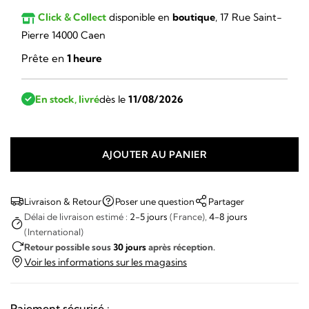
Click & Collect
disponible en
boutique
, 17 Rue Saint-
Pierre 14000 Caen
Prête en
1 heure
En stock, livré
dès le
11/08/2026
AJOUTER AU PANIER
quantité
de
Lip
Livraison & Retour
Poser une question
Partager
-
Délai de livraison estimé :
2-5 jours
(France),
4-8 jours
(International)
HIMALAYA
Retour possible sous
30 jours
après réception.
40
Voir les informations sur les magasins
MM
CHRONOGRAPHE
Paiement sécurisé :