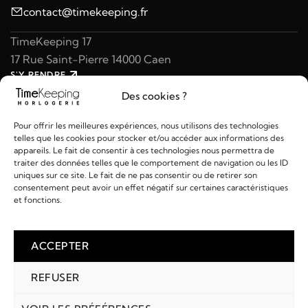
contact@timekeeping.fr
TimeKeeping 17
17 Rue Saint-Pierre 14000 Caen
S'Y RENDRE
02 31 47 49 97
Des cookies ?
contact@timekeeping.fr
Pour offrir les meilleures expériences, nous utilisons des technologies
telles que les cookies pour stocker et/ou accéder aux informations des
appareils. Le fait de consentir à ces technologies nous permettra de
traiter des données telles que le comportement de navigation ou les ID
uniques sur ce site. Le fait de ne pas consentir ou de retirer son
consentement peut avoir un effet négatif sur certaines caractéristiques
Liens utiles
et fonctions.
Détails
ACCEPTER
REFUSER
2026 © TIMEKEEPING - Réalisé par
AM WEB & MULTIMÉDIA
Paiements :