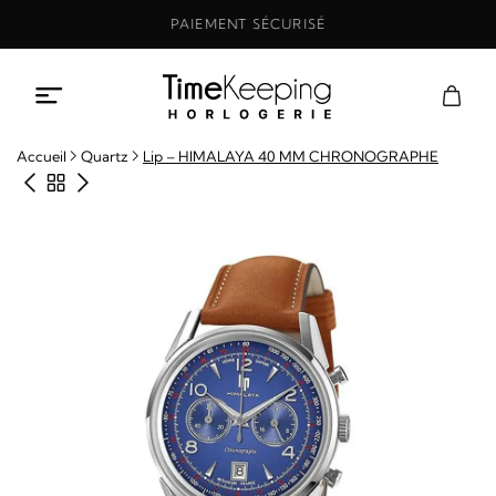
Aller
PAIEMENT SÉCURISÉ
au
contenu
Accueil
Quartz
Lip – HIMALAYA 40 MM CHRONOGRAPHE
Produit précédent
Retour à la boutique
Produit suivant