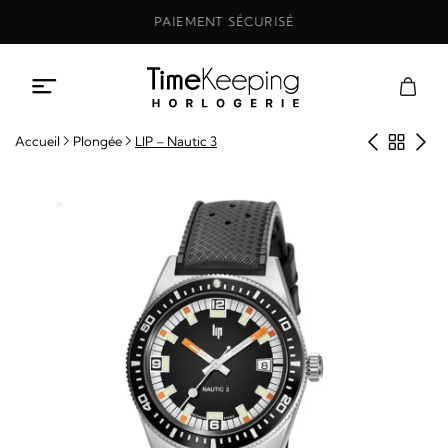
Aller
PAIEMENT SÉCURISÉ
au
contenu
Produit
Retou
Pro
Accueil
Plongée
LIP – Nautic 3