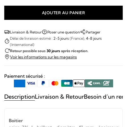
AJOUTER AU PANIER
quantité
de
LIP
Livraison & Retour
Poser une question
Partager
-
Délai de livraison estimé :
2-5 jours
(France),
4-8 jours
(International)
Nautic
Retour possible sous
30 jours
après réception.
3
Voir les informations sur les magasins
Paiement sécurisé :
Description
Livraison & Retour
Besoin d’un ren
Boitier