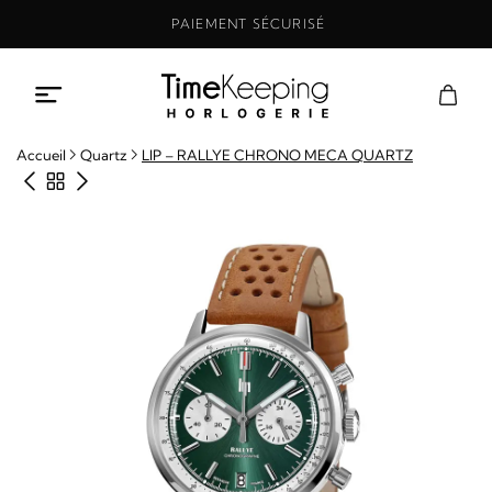
Aller
PAIEMENT SÉCURISÉ
au
contenu
Accueil
Quartz
LIP – RALLYE CHRONO MECA QUARTZ
Produit précédent
Retour à la boutique
Produit suivant