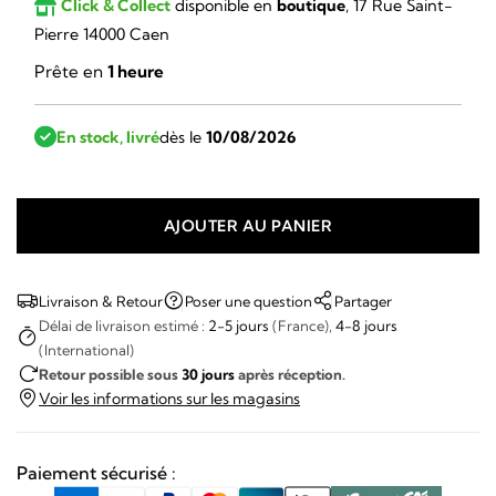
Click & Collect
disponible en
boutique
, 17 Rue Saint-
Pierre 14000 Caen
Prête en
1 heure
En stock, livré
dès le
10/08/2026
AJOUTER AU PANIER
quantité
de
LIP
Livraison & Retour
Poser une question
Partager
-
Délai de livraison estimé :
2-5 jours
(France),
4-8 jours
(International)
RALLYE
Retour possible sous
30 jours
après réception.
CHRONO
Voir les informations sur les magasins
MECA
QUARTZ
Paiement sécurisé :