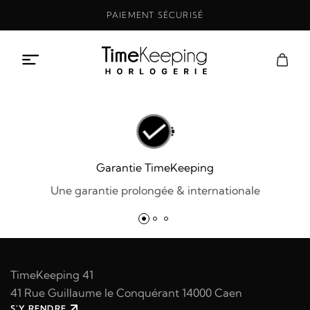
Aller
PAIEMENT SÉCURISÉ
au
contenu
Garantie TimeKeeping
Une garantie prolongée & internationale
TimeKeeping 41
41 Rue Guillaume le Conquérant 14000 Caen
S'Y RENDRE