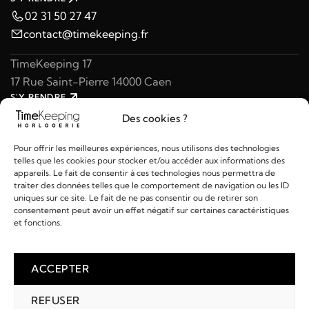
02 31 50 27 47
contact@timekeeping.fr
TimeKeeping 17
17 Rue Saint-Pierre 14000 Caen
S'Y RENDRE
02 31 47 49 97
Des cookies ?
contact@timekeeping.fr
Pour offrir les meilleures expériences, nous utilisons des technologies
telles que les cookies pour stocker et/ou accéder aux informations des
appareils. Le fait de consentir à ces technologies nous permettra de
traiter des données telles que le comportement de navigation ou les ID
uniques sur ce site. Le fait de ne pas consentir ou de retirer son
consentement peut avoir un effet négatif sur certaines caractéristiques
Liens utiles
et fonctions.
Détails
ACCEPTER
REFUSER
2026 © TIMEKEEPING - Réalisé par
AM WEB & MULTIMÉDIA