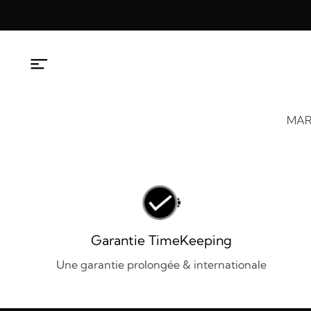
Aller
au
contenu
MAR
Garantie TimeKeeping
Une garantie prolongée & internationale