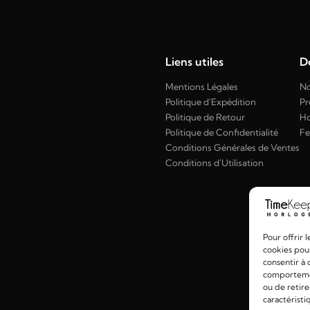
Liens utiles
Dé
Mentions Légales
No
Politique d'Expédition
Pr
Politique de Retour
H
Politique de Confidentialité
F
Conditions Générales de Ventes
Conditions d'Utilisation
Pour offrir 
cookies pour
consentir à 
comportement
ou de retire
caractéristi