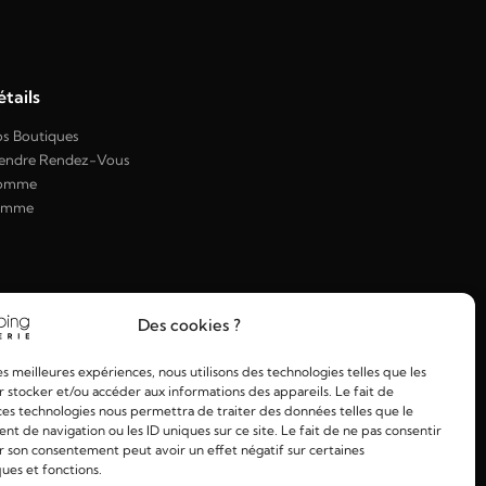
tails
s Boutiques
endre Rendez-Vous
omme
emme
Des cookies ?
les meilleures expériences, nous utilisons des technologies telles que les
 stocker et/ou accéder aux informations des appareils. Le fait de
ces technologies nous permettra de traiter des données telles que le
 de navigation ou les ID uniques sur ce site. Le fait de ne pas consentir
r son consentement peut avoir un effet négatif sur certaines
ques et fonctions.