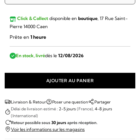
Click & Collect
disponible en
boutique
, 17 Rue Saint-
Pierre 14000 Caen
Prête en
1 heure
En stock, livré
dès le
12/08/2026
AJOUTER AU PANIER
quantité
de
Beaubleu
Livraison & Retour
Poser une question
Partager
-
Délai de livraison estimé :
2-5 jours
(France),
4-8 jours
(International)
Ecce
Retour possible sous
30 jours
après réception.
Figura
Voir les informations sur les magasins
Smalt