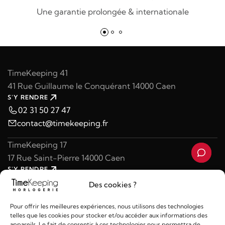
Une garantie prolongée & internationale
TimeKeeping 41
41 Rue Guillaume le Conquérant 14000 Caen
S'Y RENDRE
02 31 50 27 47
contact@timekeeping.fr
TimeKeeping 17
17 Rue Saint-Pierre 14000 Caen
S'Y RENDRE
02 31 47 49 97
Des cookies ?
contact@timekeeping.fr
Pour offrir les meilleures expériences, nous utilisons des technologies
telles que les cookies pour stocker et/ou accéder aux informations des
appareils. Le fait de consentir à ces technologies nous permettra de