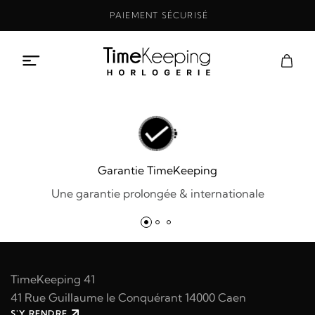
Aller
PAIEMENT SÉCURISÉ
au
contenu
Garantie TimeKeeping
Une garantie prolongée & internationale
TimeKeeping 41
41 Rue Guillaume le Conquérant 14000 Caen
S'Y RENDRE