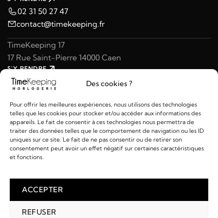
02 31 50 27 47
contact@timekeeping.fr
TimeKeeping 17
17 Rue Saint-Pierre 14000 Caen
S'Y RENDRE
02 31 47 49 97
Des cookies ?
contact@timekeeping.fr
Pour offrir les meilleures expériences, nous utilisons des technologies
telles que les cookies pour stocker et/ou accéder aux informations des
appareils. Le fait de consentir à ces technologies nous permettra de
traiter des données telles que le comportement de navigation ou les ID
uniques sur ce site. Le fait de ne pas consentir ou de retirer son
consentement peut avoir un effet négatif sur certaines caractéristiques
Liens utiles
et fonctions.
Détails
ACCEPTER
REFUSER
2026 © TIMEKEEPING - Réalisé par
AM WEB & MULTIMÉDIA