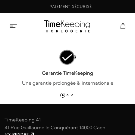
Aller
PAIEMENT SÉCURISÉ
au
contenu
Garantie TimeKeeping
Une garantie prolongée & internationale
TimeKeeping 41
41 Rue Guillaume le Conquérant 14000 Caen
S'Y RENDRE