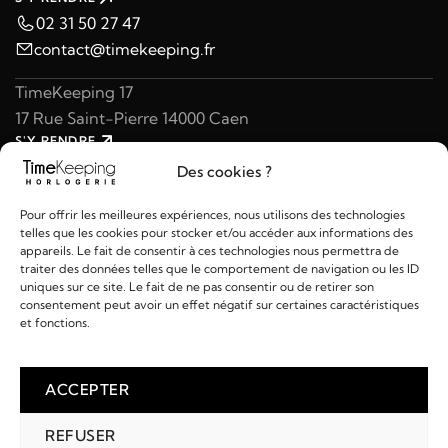
02 31 50 27 47
contact@timekeeping.fr
TimeKeeping 17
17 Rue Saint-Pierre 14000 Caen
S'Y RENDRE
02 31 47 49 97
Des cookies ?
contact@timekeeping.fr
Pour offrir les meilleures expériences, nous utilisons des technologies
telles que les cookies pour stocker et/ou accéder aux informations des
appareils. Le fait de consentir à ces technologies nous permettra de
traiter des données telles que le comportement de navigation ou les ID
uniques sur ce site. Le fait de ne pas consentir ou de retirer son
consentement peut avoir un effet négatif sur certaines caractéristiques
Liens utiles
et fonctions.
Détails
ACCEPTER
REFUSER
2026 © TIMEKEEPING - Réalisé par
AM WEB & MULTIMÉDIA