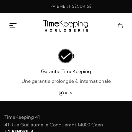
Aller
PAIEMENT SÉCURISÉ
au
contenu
Garantie TimeKeeping
Une garantie prolongée & internationale
TimeKeeping 41
41 Rue Guillaume le Conquérant 14000 Caen
S'Y RENDRE