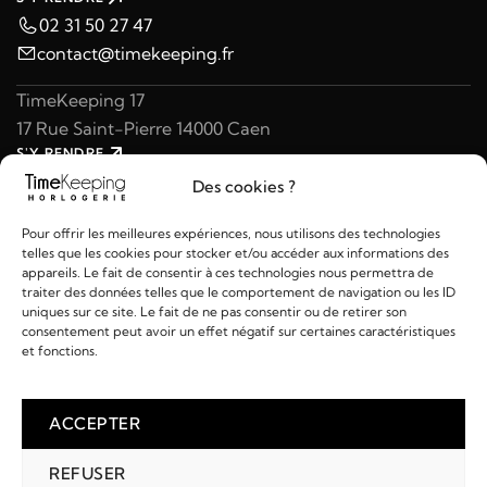
02 31 50 27 47
contact@timekeeping.fr
TimeKeeping 17
17 Rue Saint-Pierre 14000 Caen
S'Y RENDRE
02 31 47 49 97
Des cookies ?
contact@timekeeping.fr
Pour offrir les meilleures expériences, nous utilisons des technologies
telles que les cookies pour stocker et/ou accéder aux informations des
appareils. Le fait de consentir à ces technologies nous permettra de
traiter des données telles que le comportement de navigation ou les ID
uniques sur ce site. Le fait de ne pas consentir ou de retirer son
consentement peut avoir un effet négatif sur certaines caractéristiques
Liens utiles
et fonctions.
Détails
ACCEPTER
REFUSER
2026 © TIMEKEEPING - Réalisé par
AM WEB & MULTIMÉDIA