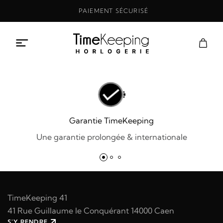
Aller
PAIEMENT SÉCURISÉ
au
contenu
Garantie TimeKeeping
Une garantie prolongée & internationale
TimeKeeping 41
41 Rue Guillaume le Conquérant 14000 Caen
S'Y RENDRE