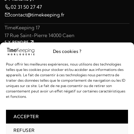
02 31 50 27 47
contact@timekeeping.fr
TimeKeeping 17
17 Rue Saint-Pierre 14000 Caen
S'Y RENDRE
02 31 47 49 97
Des cookies ?
contact@timekeeping.fr
Pour offrir les meilleures expériences, nous utilisons des technologies
telles que les cookies pour stocker et/ou accéder aux informations des
appareils. Le fait de consentir à ces technologies nous permettra de
traiter des données telles que le comportement de navigation ou les ID
uniques sur ce site. Le fait de ne pas consentir ou de retirer son
consentement peut avoir un effet négatif sur certaines caractéristiques
Liens utiles
et fonctions.
Détails
ACCEPTER
REFUSER
2026 © TIMEKEEPING - Réalisé par
AM WEB & MULTIMÉDIA