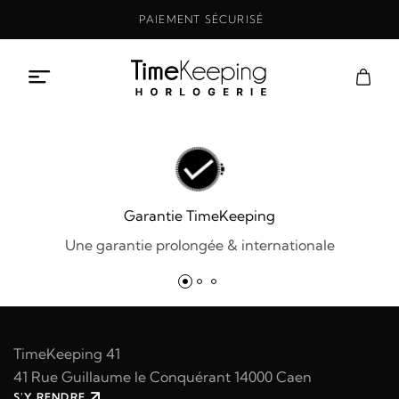
Aller
PAIEMENT SÉCURISÉ
au
contenu
Garantie TimeKeeping
Une garantie prolongée & internationale
TimeKeeping 41
41 Rue Guillaume le Conquérant 14000 Caen
S'Y RENDRE