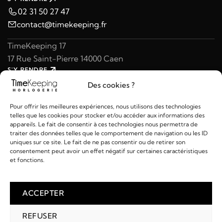
02 31 50 27 47
contact@timekeeping.fr
TimeKeeping 17
17 Rue Saint-Pierre 14000 Caen
S'Y RENDRE
02 31 47 49 97
Des cookies ?
contact@timekeeping.fr
Pour offrir les meilleures expériences, nous utilisons des technologies
telles que les cookies pour stocker et/ou accéder aux informations des
appareils. Le fait de consentir à ces technologies nous permettra de
traiter des données telles que le comportement de navigation ou les ID
uniques sur ce site. Le fait de ne pas consentir ou de retirer son
consentement peut avoir un effet négatif sur certaines caractéristiques
Liens utiles
et fonctions.
Détails
ACCEPTER
REFUSER
2026 © TIMEKEEPING - Réalisé par
AM WEB & MULTIMÉDIA