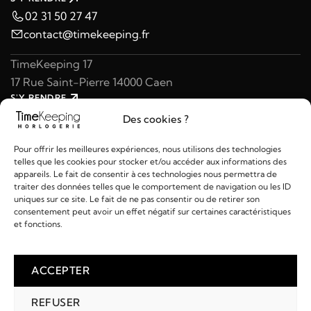
02 31 50 27 47
contact@timekeeping.fr
TimeKeeping 17
17 Rue Saint-Pierre 14000 Caen
S'Y RENDRE
02 31 47 49 97
Des cookies ?
contact@timekeeping.fr
Pour offrir les meilleures expériences, nous utilisons des technologies
telles que les cookies pour stocker et/ou accéder aux informations des
appareils. Le fait de consentir à ces technologies nous permettra de
traiter des données telles que le comportement de navigation ou les ID
uniques sur ce site. Le fait de ne pas consentir ou de retirer son
consentement peut avoir un effet négatif sur certaines caractéristiques
Liens utiles
et fonctions.
Détails
ACCEPTER
REFUSER
2026 © TIMEKEEPING - Réalisé par
AM WEB & MULTIMÉDIA