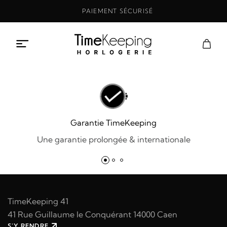
Aller
PAIEMENT SÉCURISÉ
au
contenu
Garantie TimeKeeping
Une garantie prolongée & internationale
TimeKeeping 41
41 Rue Guillaume le Conquérant 14000 Caen
S'Y RENDRE