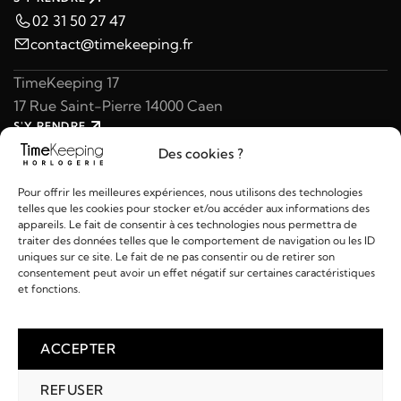
02 31 50 27 47
contact@timekeeping.fr
TimeKeeping 17
17 Rue Saint-Pierre 14000 Caen
S'Y RENDRE
02 31 47 49 97
Des cookies ?
contact@timekeeping.fr
Pour offrir les meilleures expériences, nous utilisons des technologies
telles que les cookies pour stocker et/ou accéder aux informations des
appareils. Le fait de consentir à ces technologies nous permettra de
traiter des données telles que le comportement de navigation ou les ID
uniques sur ce site. Le fait de ne pas consentir ou de retirer son
consentement peut avoir un effet négatif sur certaines caractéristiques
Liens utiles
et fonctions.
Détails
ACCEPTER
REFUSER
2026 © TIMEKEEPING - Réalisé par
AM WEB & MULTIMÉDIA