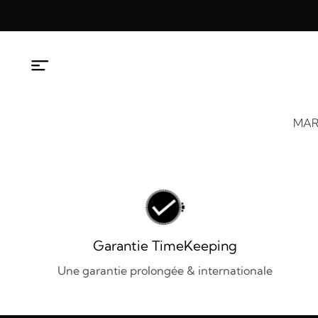
Aller
au
contenu
MAR
Garantie TimeKeeping
Une garantie prolongée & internationale