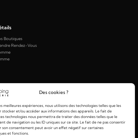
tails
s Boutiques
endre Rendez-Vous
omme
emme
Des cookies ?
les meilleures expériences, nous utilisons des technologies telles que les
 stocker et/ou accéder aux informations des appareils. Le fait de
ces technologies nous permettra de traiter des données telles que le
 de navigation ou les ID uniques sur ce site. Le fait de ne pas consentir
r son consentement peut avoir un effet négatif sur certaines
ques et fonctions.