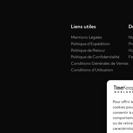
Liens utiles
Dé
Mentions Légales
No
Politique d'Expédition
Pr
Politique de Retour
H
Politique de Confidentialité
F
Conditions Générales de Ventes
Conditions d'Utilisation
Pour offrir 
cookies pour
consentir à 
comportement
ou de retire
caractéristi