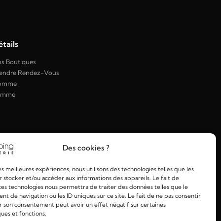
tails
s Boutiques
endre Rendez-Vous
omme
emme
Des cookies ?
les meilleures expériences, nous utilisons des technologies telles que les
 stocker et/ou accéder aux informations des appareils. Le fait de
ces technologies nous permettra de traiter des données telles que le
 de navigation ou les ID uniques sur ce site. Le fait de ne pas consentir
r son consentement peut avoir un effet négatif sur certaines
ques et fonctions.