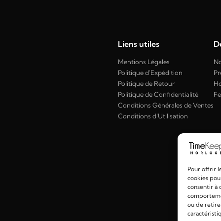
Liens utiles
Dé
Mentions Légales
No
Politique d'Expédition
Pr
Politique de Retour
H
Politique de Confidentialité
F
Conditions Générales de Ventes
Conditions d'Utilisation
Pour offrir 
cookies pour
consentir à 
comportement
ou de retire
caractéristi