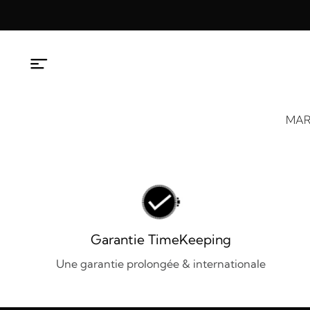
Aller
au
contenu
MAR
Garantie TimeKeeping
Une garantie prolongée & internationale