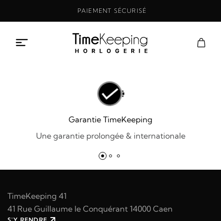
Aller
PAIEMENT SÉCURISÉ
au
contenu
Garantie TimeKeeping
Une garantie prolongée & internationale
TimeKeeping 41
41 Rue Guillaume le Conquérant 14000 Caen
S'Y RENDRE