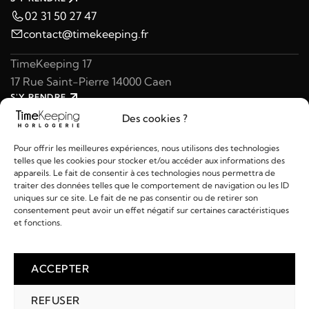
02 31 50 27 47
contact@timekeeping.fr
TimeKeeping 17
17 Rue Saint-Pierre 14000 Caen
S'Y RENDRE
02 31 47 49 97
Des cookies ?
contact@timekeeping.fr
Pour offrir les meilleures expériences, nous utilisons des technologies
telles que les cookies pour stocker et/ou accéder aux informations des
appareils. Le fait de consentir à ces technologies nous permettra de
traiter des données telles que le comportement de navigation ou les ID
uniques sur ce site. Le fait de ne pas consentir ou de retirer son
consentement peut avoir un effet négatif sur certaines caractéristiques
Liens utiles
et fonctions.
Détails
ACCEPTER
REFUSER
2026 © TIMEKEEPING - Réalisé par
AM WEB & MULTIMÉDIA