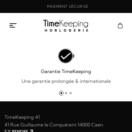
Aller
PAIEMENT SÉCURISÉ
au
contenu
Garantie TimeKeeping
Une garantie prolongée & internationale
TimeKeeping 41
41 Rue Guillaume le Conquérant 14000 Caen
S'Y RENDRE