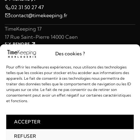
02 31 50 27 47
contact@timekeeping.fr
TimeKeeping 17
17 Rue Saint-Pierre 14000 Caen
S'Y RENDRE
02 31 47 49 97
Des cookies ?
contact@timekeeping.fr
Pour offrir les meilleures expériences, nous utilisons des technologies
telles que les cookies pour stocker et/ou accéder aux informations des
appareils. Le fait de consentir à ces technologies nous permettra de
traiter des données telles que le comportement de navigation ou les ID
uniques sur ce site. Le fait de ne pas consentir ou de retirer son
consentement peut avoir un effet négatif sur certaines caractéristiques
Liens utiles
et fonctions.
Détails
ACCEPTER
REFUSER
2026 © TIMEKEEPING - Réalisé par
AM WEB & MULTIMÉDIA