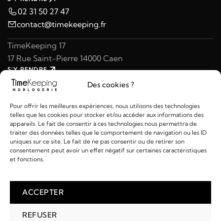
02 31 50 27 47
contact@timekeeping.fr
TimeKeeping 17
17 Rue Saint-Pierre 14000 Caen
S'Y RENDRE
02 31 47 49 97
Des cookies ?
contact@timekeeping.fr
Pour offrir les meilleures expériences, nous utilisons des technologies
telles que les cookies pour stocker et/ou accéder aux informations des
appareils. Le fait de consentir à ces technologies nous permettra de
traiter des données telles que le comportement de navigation ou les ID
uniques sur ce site. Le fait de ne pas consentir ou de retirer son
consentement peut avoir un effet négatif sur certaines caractéristiques
Liens utiles
et fonctions.
Détails
ACCEPTER
REFUSER
2026 © TIMEKEEPING - Réalisé par
AM WEB & MULTIMÉDIA