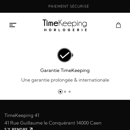
Aller
PAIEMENT SÉCURISÉ
au
contenu
Garantie TimeKeeping
Une garantie prolongée & internationale
TimeKeeping 41
41 Rue Guillaume le Conquérant 14000 Caen
S'Y RENDRE