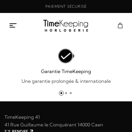
Aller
PAIEMENT SÉCURISÉ
au
contenu
Garantie TimeKeeping
Une garantie prolongée & internationale
TimeKeeping 41
41 Rue Guillaume le Conquérant 14000 Caen
S'Y RENDRE