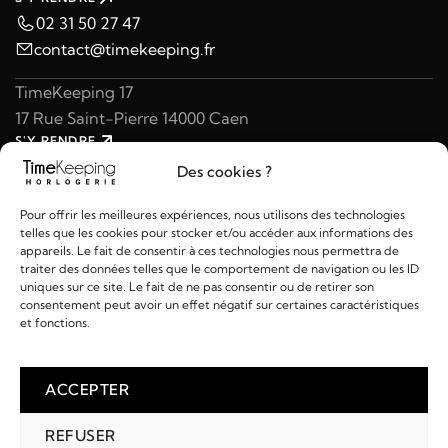
02 31 50 27 47
contact@timekeeping.fr
TimeKeeping 17
17 Rue Saint-Pierre 14000 Caen
S'Y RENDRE
02 31 47 49 97
Des cookies ?
contact@timekeeping.fr
Pour offrir les meilleures expériences, nous utilisons des technologies
telles que les cookies pour stocker et/ou accéder aux informations des
appareils. Le fait de consentir à ces technologies nous permettra de
traiter des données telles que le comportement de navigation ou les ID
uniques sur ce site. Le fait de ne pas consentir ou de retirer son
consentement peut avoir un effet négatif sur certaines caractéristiques
Liens utiles
et fonctions.
Détails
ACCEPTER
REFUSER
2026 © TIMEKEEPING - Réalisé par
AM WEB & MULTIMÉDIA