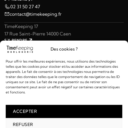
02 31 50 27 47
contact@timekeeping.fr
TimeKeeping 17
17 Rue Saint-Pierre 14000 Caen
S'Y RENDRE
02 31 47 49 97
Des cookies ?
contact@timekeeping.fr
Pour offrir les meilleures expériences, nous utilisons des technologies
telles que les cookies pour stocker et/ou accéder aux informations des
appareils. Le fait de consentir à ces technologies nous permettra de
traiter des données telles que le comportement de navigation ou les ID
uniques sur ce site. Le fait de ne pas consentir ou de retirer son
consentement peut avoir un effet négatif sur certaines caractéristiques
Liens utiles
et fonctions.
Détails
ACCEPTER
REFUSER
2026 © TIMEKEEPING - Réalisé par
AM WEB & MULTIMÉDIA