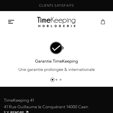
Aller
CLIENTS SATISFAITS
au
contenu
Garantie TimeKeeping
Une garantie prolongée & internationale
TimeKeeping 41
41 Rue Guillaume le Conquérant 14000 Caen
S'Y RENDRE