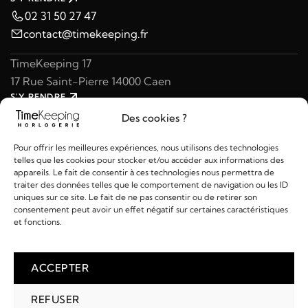
02 31 50 27 47
contact@timekeeping.fr
TimeKeeping 17
17 Rue Saint-Pierre 14000 Caen
S'Y RENDRE
02 31 47 49 97
Des cookies ?
contact@timekeeping.fr
Pour offrir les meilleures expériences, nous utilisons des technologies
telles que les cookies pour stocker et/ou accéder aux informations des
appareils. Le fait de consentir à ces technologies nous permettra de
traiter des données telles que le comportement de navigation ou les ID
uniques sur ce site. Le fait de ne pas consentir ou de retirer son
consentement peut avoir un effet négatif sur certaines caractéristiques
Liens utiles
et fonctions.
Détails
ACCEPTER
REFUSER
2026 © TIMEKEEPING - Réalisé par
AM WEB & MULTIMÉDIA