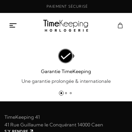
Aller
PAIEMENT SÉCURISÉ
au
contenu
Garantie TimeKeeping
Une garantie prolongée & internationale
TimeKeeping 41
41 Rue Guillaume le Conquérant 14000 Caen
S'Y RENDRE