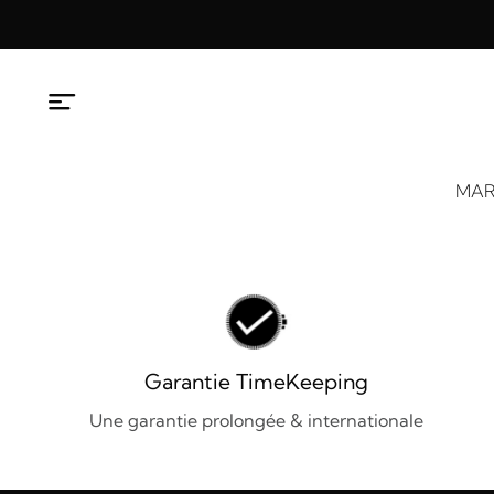
Aller
au
contenu
MAR
Garantie TimeKeeping
Une garantie prolongée & internationale