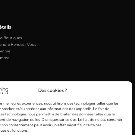
tails
s Boutiques
endre Rendez-Vous
omme
emme
Des cookies ?
les meilleures expériences, nous utilisons des technologies telles que les
 stocker et/ou accéder aux informations des appareils. Le fait de
ces technologies nous permettra de traiter des données telles que le
 de navigation ou les ID uniques sur ce site. Le fait de ne pas consentir
r son consentement peut avoir un effet négatif sur certaines
ques et fonctions.