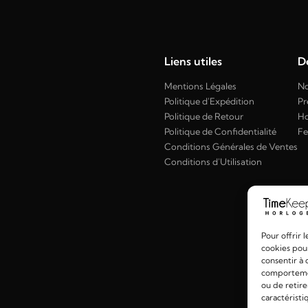
Liens utiles
Dé
Mentions Légales
No
Politique d'Expédition
Pr
Politique de Retour
H
Politique de Confidentialité
F
Conditions Générales de Ventes
Conditions d'Utilisation
Pour offrir 
cookies pour
consentir à 
comportement
ou de retire
caractéristi