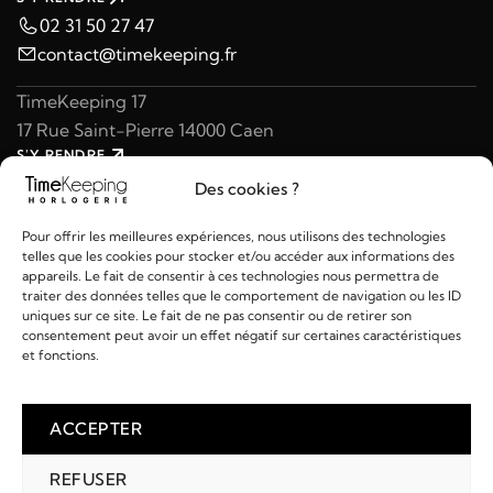
02 31 50 27 47
contact@timekeeping.fr
TimeKeeping 17
17 Rue Saint-Pierre 14000 Caen
S'Y RENDRE
02 31 47 49 97
Des cookies ?
contact@timekeeping.fr
Pour offrir les meilleures expériences, nous utilisons des technologies
telles que les cookies pour stocker et/ou accéder aux informations des
appareils. Le fait de consentir à ces technologies nous permettra de
traiter des données telles que le comportement de navigation ou les ID
uniques sur ce site. Le fait de ne pas consentir ou de retirer son
consentement peut avoir un effet négatif sur certaines caractéristiques
Liens utiles
et fonctions.
Détails
ACCEPTER
REFUSER
2026 © TIMEKEEPING - Réalisé par
AM WEB & MULTIMÉDIA