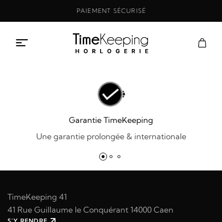
Aller
PAIEMENT SÉCURISÉ
au
contenu
Garantie TimeKeeping
Une garantie prolongée & internationale
TimeKeeping 41
41 Rue Guillaume le Conquérant 14000 Caen
S'Y RENDRE