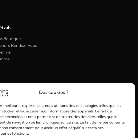
tails
s Boutiques
endre Rendez-Vous
omme
emme
Des cookies ?
les meilleures expériences, nous utilisons des technologies telles que les
 stocker et/ou accéder aux informations des appareils. Le fait de
ces technologies nous permettra de traiter des données telles que le
 de navigation ou les ID uniques sur ce site. Le fait de ne pas consentir
r son consentement peut avoir un effet négatif sur certaines
ques et fonctions.