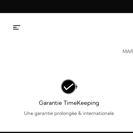
Aller
au
contenu
MAR
Garantie TimeKeeping
Une garantie prolongée & internationale