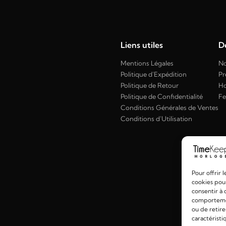
Liens utiles
Dé
Mentions Légales
No
Politique d'Expédition
Pr
Politique de Retour
H
Politique de Confidentialité
F
Conditions Générales de Ventes
Conditions d'Utilisation
Pour offrir 
cookies pour
consentir à 
comportement
ou de retire
caractéristi