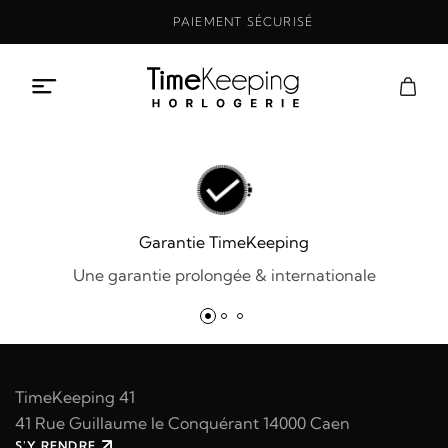
Aller
PAIEMENT SÉCURISÉ
au
contenu
Garantie TimeKeeping
Une garantie prolongée & internationale
TimeKeeping 41
41 Rue Guillaume le Conquérant 14000 Caen
S'Y RENDRE