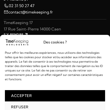
02 31 50 27 47
contact@timekeeping.fr
TimeKeeping 17
17 Rue Saint-Pierre 14000 Caen
S'Y RENDRE
02 31 47 49 97
Des cookies ?
contact@timekeeping.fr
Pour offrir les meilleures expériences, nous utilisons des technologies
telles que les cookies pour stocker et/ou accéder aux informations des
appareils. Le fait de consentir à ces technologies nous permettra de
traiter des données telles que le comportement de navigation ou les ID
uniques sur ce site. Le fait de ne pas consentir ou de retirer son
consentement peut avoir un effet négatif sur certaines caractéristiques
Liens utiles
et fonctions.
Détails
ACCEPTER
REFUSER
2026 © TIMEKEEPING - Réalisé par
AM WEB & MULTIMÉDIA