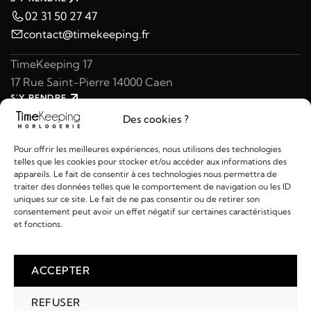
02 31 50 27 47
contact@timekeeping.fr
TimeKeeping 17
17 Rue Saint-Pierre 14000 Caen
S'Y RENDRE
02 31 47 49 97
Des cookies ?
contact@timekeeping.fr
Pour offrir les meilleures expériences, nous utilisons des technologies
telles que les cookies pour stocker et/ou accéder aux informations des
appareils. Le fait de consentir à ces technologies nous permettra de
traiter des données telles que le comportement de navigation ou les ID
uniques sur ce site. Le fait de ne pas consentir ou de retirer son
consentement peut avoir un effet négatif sur certaines caractéristiques
Liens utiles
et fonctions.
Détails
ACCEPTER
REFUSER
2026 © TIMEKEEPING - Réalisé par
AM WEB & MULTIMÉDIA