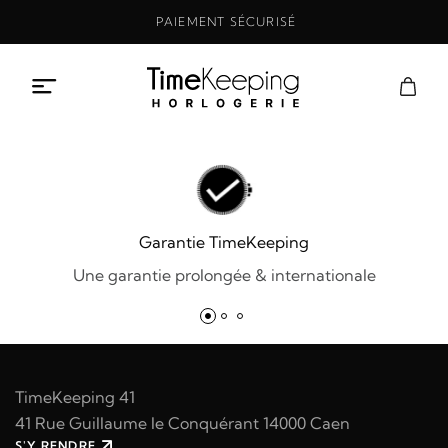
Aller
PAIEMENT SÉCURISÉ
au
contenu
Garantie TimeKeeping
Une garantie prolongée & internationale
TimeKeeping 41
41 Rue Guillaume le Conquérant 14000 Caen
S'Y RENDRE