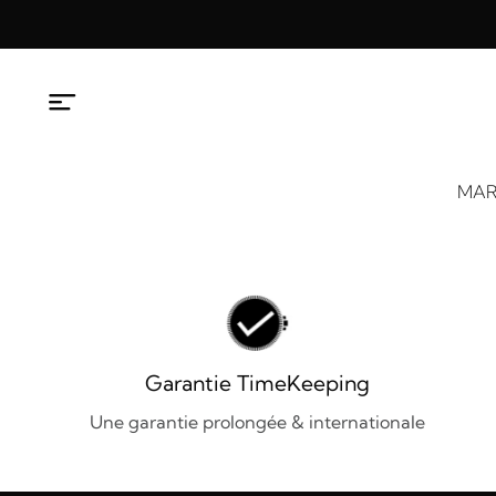
Aller
au
contenu
MAR
Garantie TimeKeeping
Une garantie prolongée & internationale