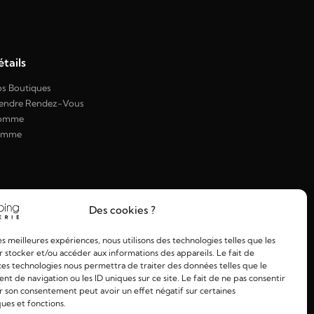
tails
s Boutiques
endre Rendez-Vous
omme
emme
Des cookies ?
les meilleures expériences, nous utilisons des technologies telles que les
 stocker et/ou accéder aux informations des appareils. Le fait de
ces technologies nous permettra de traiter des données telles que le
 de navigation ou les ID uniques sur ce site. Le fait de ne pas consentir
r son consentement peut avoir un effet négatif sur certaines
ques et fonctions.