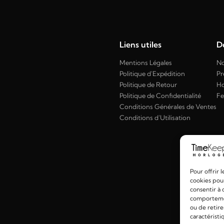
Liens utiles
Dé
Mentions Légales
No
Politique d'Expédition
Pr
Politique de Retour
H
Politique de Confidentialité
F
Conditions Générales de Ventes
Conditions d'Utilisation
Pour offrir 
cookies pour
consentir à 
comportement
ou de retire
caractéristi