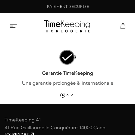
Aller
PAIEMENT SÉCURISÉ
au
contenu
Garantie TimeKeeping
Une garantie prolongée & internationale
TimeKeeping 41
41 Rue Guillaume le Conquérant 14000 Caen
S'Y RENDRE