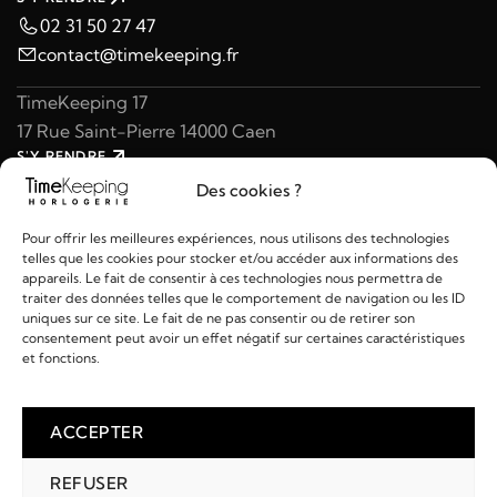
02 31 50 27 47
contact@timekeeping.fr
TimeKeeping 17
17 Rue Saint-Pierre 14000 Caen
S'Y RENDRE
02 31 47 49 97
Des cookies ?
contact@timekeeping.fr
Pour offrir les meilleures expériences, nous utilisons des technologies
telles que les cookies pour stocker et/ou accéder aux informations des
appareils. Le fait de consentir à ces technologies nous permettra de
traiter des données telles que le comportement de navigation ou les ID
uniques sur ce site. Le fait de ne pas consentir ou de retirer son
consentement peut avoir un effet négatif sur certaines caractéristiques
Liens utiles
et fonctions.
Détails
ACCEPTER
REFUSER
2026 © TIMEKEEPING - Réalisé par
AM WEB & MULTIMÉDIA