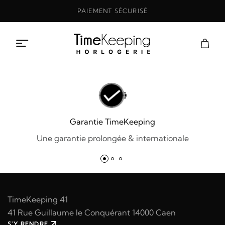
Aller
PAIEMENT SÉCURISÉ
au
contenu
Garantie TimeKeeping
Une garantie prolongée & internationale
TimeKeeping 41
41 Rue Guillaume le Conquérant 14000 Caen
S'Y RENDRE