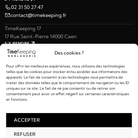
02 31 50 27 47
contact@timekeeping.fr
TimeKeeping 17
17 Rue Saint-Pierre 14000 Caen
S'Y RENDRE
02 31 47 49 97
Des cookies ?
contact@timekeeping.fr
Pour offrir les meilleures expériences, nous utilisons des technologies
telles que les cookies pour stocker et/ou accéder aux informations des
appareils. Le fait de consentir à ces technologies nous permettra de
traiter des données telles que le comportement de navigation ou les ID
uniques sur ce site. Le fait de ne pas consentir ou de retirer son
consentement peut avoir un effet négatif sur certaines caractéristiques
Liens utiles
et fonctions.
Détails
ACCEPTER
REFUSER
2026 © TIMEKEEPING - Réalisé par
AM WEB & MULTIMÉDIA