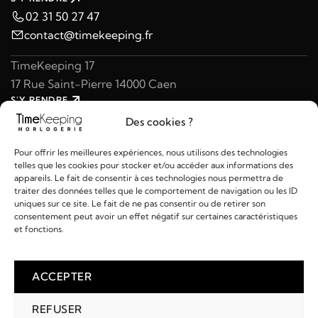
02 31 50 27 47
contact@timekeeping.fr
TimeKeeping 17
17 Rue Saint-Pierre 14000 Caen
S'Y RENDRE
02 31 47 49 97
Des cookies ?
contact@timekeeping.fr
Pour offrir les meilleures expériences, nous utilisons des technologies
telles que les cookies pour stocker et/ou accéder aux informations des
appareils. Le fait de consentir à ces technologies nous permettra de
traiter des données telles que le comportement de navigation ou les ID
uniques sur ce site. Le fait de ne pas consentir ou de retirer son
consentement peut avoir un effet négatif sur certaines caractéristiques
Liens utiles
et fonctions.
Détails
ACCEPTER
REFUSER
2026 © TIMEKEEPING - Réalisé par
AM WEB & MULTIMÉDIA