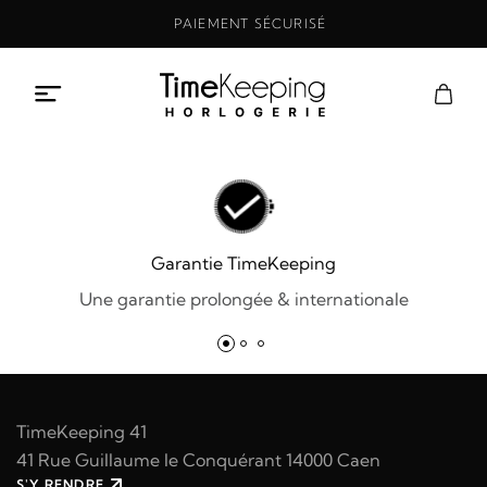
Aller
PAIEMENT SÉCURISÉ
au
contenu
Garantie TimeKeeping
Une garantie prolongée & internationale
TimeKeeping 41
41 Rue Guillaume le Conquérant 14000 Caen
S'Y RENDRE