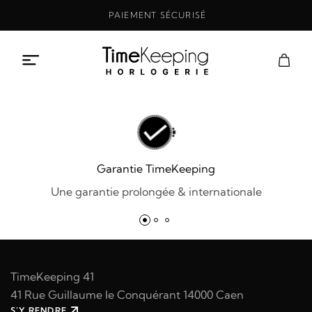
Aller
PAIEMENT SÉCURISÉ
au
contenu
Garantie TimeKeeping
Une garantie prolongée & internationale
TimeKeeping 41
41 Rue Guillaume le Conquérant 14000 Caen
S'Y RENDRE