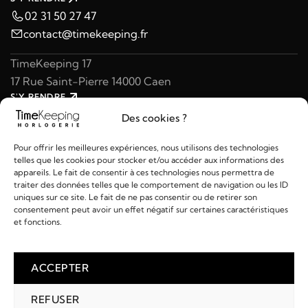
02 31 50 27 47
contact@timekeeping.fr
TimeKeeping 17
17 Rue Saint-Pierre 14000 Caen
S'Y RENDRE
02 31 47 49 97
Des cookies ?
contact@timekeeping.fr
Pour offrir les meilleures expériences, nous utilisons des technologies
telles que les cookies pour stocker et/ou accéder aux informations des
appareils. Le fait de consentir à ces technologies nous permettra de
traiter des données telles que le comportement de navigation ou les ID
uniques sur ce site. Le fait de ne pas consentir ou de retirer son
consentement peut avoir un effet négatif sur certaines caractéristiques
Liens utiles
et fonctions.
Détails
ACCEPTER
REFUSER
2026 © TIMEKEEPING - Réalisé par
AM WEB & MULTIMÉDIA