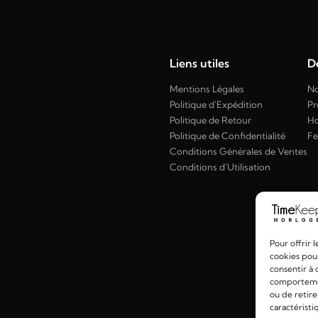
Liens utiles
Dé
Mentions Légales
No
Politique d'Expédition
Pr
Politique de Retour
H
Politique de Confidentialité
F
Conditions Générales de Ventes
Conditions d'Utilisation
Pour offrir 
cookies pour
consentir à 
comportement
ou de retire
caractéristi