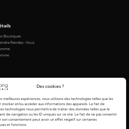
tails
s Boutiques
endre Rendez-Vous
omme
emme
Des cookies ?
les meilleures expériences, nous utilisons des technologies telles que les
 stocker et/ou accéder aux informations des appareils. Le fait de
ces technologies nous permettra de traiter des données telles que le
 de navigation ou les ID uniques sur ce site. Le fait de ne pas consentir
r son consentement peut avoir un effet négatif sur certaines
ques et fonctions.