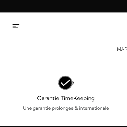
Aller
au
contenu
MAR
Garantie TimeKeeping
Une garantie prolongée & internationale