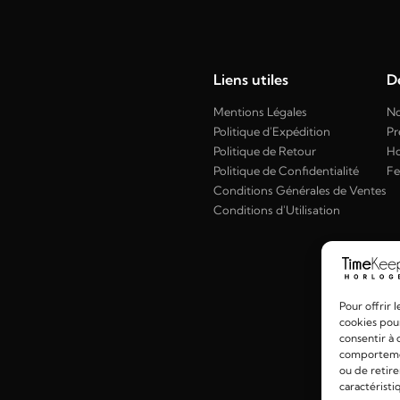
Liens utiles
Dé
Mentions Légales
No
Politique d'Expédition
Pr
Politique de Retour
H
Politique de Confidentialité
F
Conditions Générales de Ventes
Conditions d'Utilisation
Pour offrir 
cookies pour
consentir à 
comportement
ou de retire
caractéristi