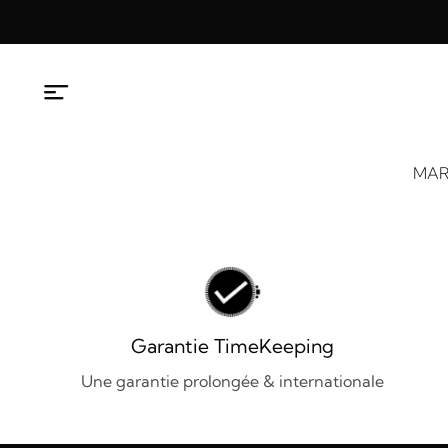
Aller
au
contenu
MAR
Garantie TimeKeeping
Une garantie prolongée & internationale