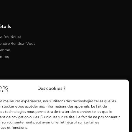
tails
s Boutiques
endre Rendez-Vous
omme
emme
Des cookies ?
les meilleures expériences, nous utilisons des technologies telles que les
 stocker et/ou accéder aux informations des appareils. Le fait de
ces technologies nous permettra de traiter des données telles que le
 de navigation ou les ID uniques sur ce site. Le fait de ne pas consentir
r son consentement peut avoir un effet négatif sur certaines
ques et fonctions.