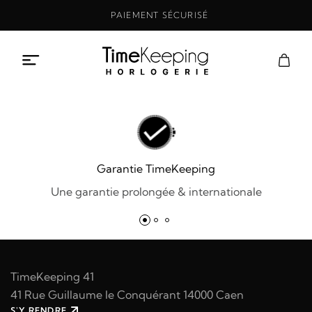
Aller
PAIEMENT SÉCURISÉ
au
contenu
Garantie TimeKeeping
Une garantie prolongée & internationale
TimeKeeping 41
41 Rue Guillaume le Conquérant 14000 Caen
S'Y RENDRE