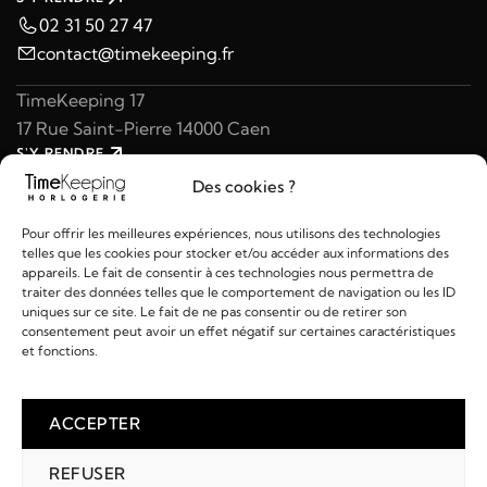
02 31 50 27 47
contact@timekeeping.fr
TimeKeeping 17
17 Rue Saint-Pierre 14000 Caen
S'Y RENDRE
02 31 47 49 97
Des cookies ?
contact@timekeeping.fr
Pour offrir les meilleures expériences, nous utilisons des technologies
telles que les cookies pour stocker et/ou accéder aux informations des
appareils. Le fait de consentir à ces technologies nous permettra de
traiter des données telles que le comportement de navigation ou les ID
uniques sur ce site. Le fait de ne pas consentir ou de retirer son
consentement peut avoir un effet négatif sur certaines caractéristiques
Liens utiles
et fonctions.
Détails
ACCEPTER
REFUSER
2026 © TIMEKEEPING - Réalisé par
AM WEB & MULTIMÉDIA