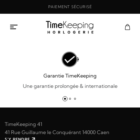
Aller
PAIEMENT SÉCURISÉ
au
contenu
Garantie TimeKeeping
Une garantie prolongée & internationale
TimeKeeping 41
41 Rue Guillaume le Conquérant 14000 Caen
S'Y RENDRE