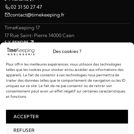
02 31 50 27 47
contact@timekeeping.fr
TimeKeeping 17
17 Rue Saint-Pierre 14000 Caen
S'Y RENDRE
02 31 47 49 97
Des cookies ?
contact@timekeeping.fr
Pour offrir les meilleures expériences, nous utilisons des technologies
telles que les cookies pour stocker et/ou accéder aux informations des
appareils. Le fait de consentir à ces technologies nous permettra de
traiter des données telles que le comportement de navigation ou les ID
uniques sur ce site. Le fait de ne pas consentir ou de retirer son
consentement peut avoir un effet négatif sur certaines caractéristiques
Liens utiles
et fonctions.
Détails
ACCEPTER
REFUSER
2026 © TIMEKEEPING - Réalisé par
AM WEB & MULTIMÉDIA