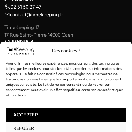
02 31 50 27 47
contact@timekeeping.fr
TimeKeeping 17
17 Rue Saint-Pierre 14000 Caen
S'Y RENDRE
02 31 47 49 97
Des cookies ?
contact@timekeeping.fr
Pour offrir les meilleures expériences, nous utilisons des technologies
telles que les cookies pour stocker et/ou accéder aux informations des
appareils. Le fait de consentir à ces technologies nous permettra de
traiter des données telles que le comportement de navigation ou les ID
uniques sur ce site. Le fait de ne pas consentir ou de retirer son
consentement peut avoir un effet négatif sur certaines caractéristiques
Liens utiles
et fonctions.
Détails
ACCEPTER
REFUSER
2026 © TIMEKEEPING - Réalisé par
AM WEB & MULTIMÉDIA