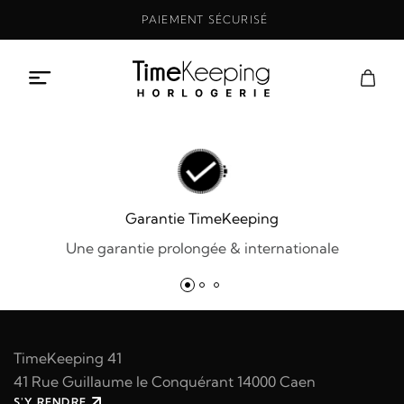
Aller
PAIEMENT SÉCURISÉ
au
contenu
Garantie TimeKeeping
Une garantie prolongée & internationale
TimeKeeping 41
41 Rue Guillaume le Conquérant 14000 Caen
S'Y RENDRE