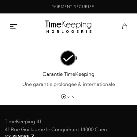
Aller
PAIEMENT SÉCURISÉ
au
contenu
Garantie TimeKeeping
Une garantie prolongée & internationale
TimeKeeping 41
41 Rue Guillaume le Conquérant 14000 Caen
S'Y RENDRE