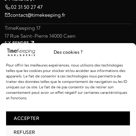
02 31 50 27 47
contact@timekeeping.fr
TimeKeeping 17
17 Rue Saint-Pierre 14000 Caen
S'Y RENDRE
02 31 47 49 97
Des cookies ?
contact@timekeeping.fr
Pour offrir les meilleures expériences, nous utilisons des technologies
telles que les cookies pour stocker et/ou accéder aux informations des
appareils. Le fait de consentir à ces technologies nous permettra de
traiter des données telles que le comportement de navigation ou les ID
uniques sur ce site. Le fait de ne pas consentir ou de retirer son
consentement peut avoir un effet négatif sur certaines caractéristiques
Liens utiles
et fonctions.
Détails
ACCEPTER
REFUSER
2026 © TIMEKEEPING - Réalisé par
AM WEB & MULTIMÉDIA