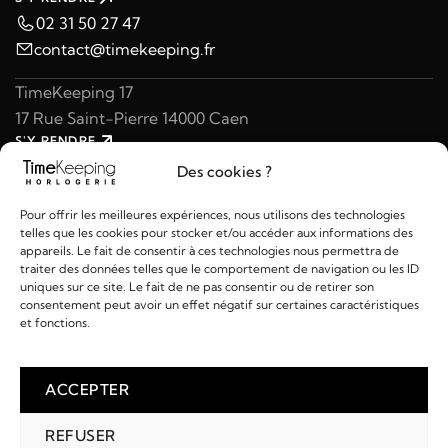
02 31 50 27 47
contact@timekeeping.fr
TimeKeeping 17
17 Rue Saint-Pierre 14000 Caen
S'Y RENDRE
02 31 47 49 97
Des cookies ?
contact@timekeeping.fr
Pour offrir les meilleures expériences, nous utilisons des technologies
telles que les cookies pour stocker et/ou accéder aux informations des
appareils. Le fait de consentir à ces technologies nous permettra de
traiter des données telles que le comportement de navigation ou les ID
uniques sur ce site. Le fait de ne pas consentir ou de retirer son
consentement peut avoir un effet négatif sur certaines caractéristiques
Liens utiles
et fonctions.
Détails
ACCEPTER
REFUSER
2026 © TIMEKEEPING - Réalisé par
AM WEB & MULTIMÉDIA