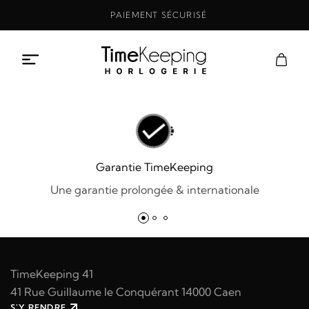
Aller
PAIEMENT SÉCURISÉ
au
contenu
Garantie TimeKeeping
Une garantie prolongée & internationale
TimeKeeping 41
41 Rue Guillaume le Conquérant 14000 Caen
S'Y RENDRE