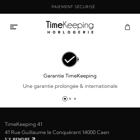
Aller
PAIEMENT SÉCURISÉ
au
contenu
Garantie TimeKeeping
Une garantie prolongée & internationale
TimeKeeping 41
41 Rue Guillaume le Conquérant 14000 Caen
S'Y RENDRE