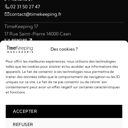
02 31 50 27 47
contact@timekeeping.fr
TimeKeeping 17
17 Rue Saint-Pierre 14000 Caen
S'Y RENDRE
02 31 47 49 97
Des cookies ?
contact@timekeeping.fr
Pour offrir les meilleures expériences, nous utilisons des technologies
telles que les cookies pour stocker et/ou accéder aux informations des
appareils. Le fait de consentir à ces technologies nous permettra de
traiter des données telles que le comportement de navigation ou les ID
uniques sur ce site. Le fait de ne pas consentir ou de retirer son
consentement peut avoir un effet négatif sur certaines caractéristiques
Liens utiles
et fonctions.
Détails
ACCEPTER
REFUSER
2026 © TIMEKEEPING - Réalisé par
AM WEB & MULTIMÉDIA