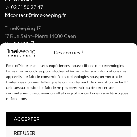
02 31 50 27 47
contact@timekeeping.fr
TimeKeeping 17
17 Rue Saint-Pierre 14000 Caen
S'Y RENDRE
02 31 47 49 97
Des cookies ?
contact@timekeeping.fr
Pour offrir les meilleures expériences, nous utilisons des technologies
telles que les cookies pour stocker et/ou accéder aux informations des
appareils. Le fait de consentir à ces technologies nous permettra de
traiter des données telles que le comportement de navigation ou les ID
uniques sur ce site. Le fait de ne pas consentir ou de retirer son
consentement peut avoir un effet négatif sur certaines caractéristiques
Liens utiles
et fonctions.
Détails
ACCEPTER
REFUSER
2026 © TIMEKEEPING - Réalisé par
AM WEB & MULTIMÉDIA