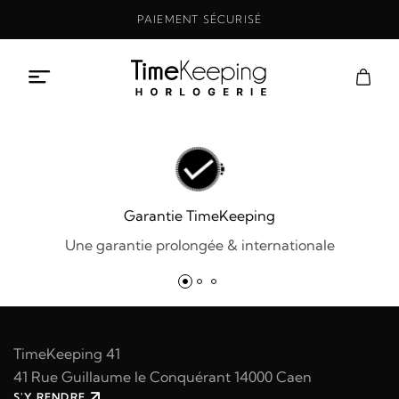
Aller
PAIEMENT SÉCURISÉ
au
contenu
Garantie TimeKeeping
Une garantie prolongée & internationale
TimeKeeping 41
41 Rue Guillaume le Conquérant 14000 Caen
S'Y RENDRE