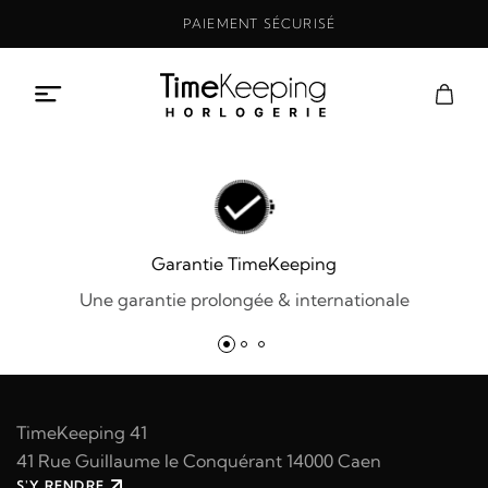
Aller
PAIEMENT SÉCURISÉ
au
contenu
Garantie TimeKeeping
Une garantie prolongée & internationale
TimeKeeping 41
41 Rue Guillaume le Conquérant 14000 Caen
S'Y RENDRE