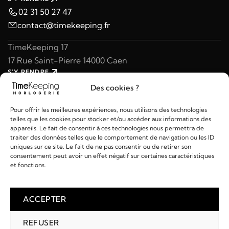
02 31 50 27 47
contact@timekeeping.fr
TimeKeeping 17
17 Rue Saint-Pierre 14000 Caen
S'Y RENDRE
02 31 47 49 97
Des cookies ?
contact@timekeeping.fr
Pour offrir les meilleures expériences, nous utilisons des technologies
telles que les cookies pour stocker et/ou accéder aux informations des
appareils. Le fait de consentir à ces technologies nous permettra de
traiter des données telles que le comportement de navigation ou les ID
uniques sur ce site. Le fait de ne pas consentir ou de retirer son
consentement peut avoir un effet négatif sur certaines caractéristiques
Liens utiles
et fonctions.
Détails
ACCEPTER
REFUSER
2026 © TIMEKEEPING - Réalisé par
AM WEB & MULTIMÉDIA