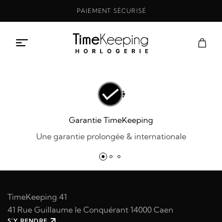
Aller
PAIEMENT SÉCURISÉ
au
contenu
Garantie TimeKeeping
Une garantie prolongée & internationale
TimeKeeping 41
41 Rue Guillaume le Conquérant 14000 Caen
S'Y RENDRE