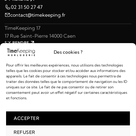
02 31 50 27 47
contact@timekeeping.fr
TimeKeeping 17
17 Rue Saint-Pierre 14000 Caen
S'Y RENDRE
02 31 47 49 97
Des cookies ?
contact@timekeeping.fr
Pour offrir les meilleures expériences, nous utilisons des technologies
telles que les cookies pour stocker et/ou accéder aux informations des
appareils. Le fait de consentir à ces technologies nous permettra de
traiter des données telles que le comportement de navigation ou les ID
uniques sur ce site. Le fait de ne pas consentir ou de retirer son
consentement peut avoir un effet négatif sur certaines caractéristiques
Liens utiles
et fonctions.
Détails
ACCEPTER
REFUSER
2026 © TIMEKEEPING - Réalisé par
AM WEB & MULTIMÉDIA