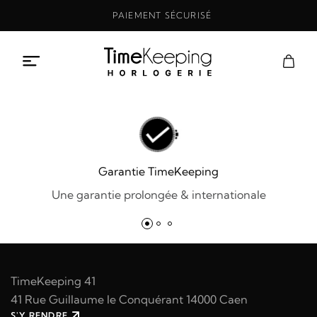
Aller
PAIEMENT SÉCURISÉ
au
contenu
Garantie TimeKeeping
Une garantie prolongée & internationale
TimeKeeping 41
41 Rue Guillaume le Conquérant 14000 Caen
S'Y RENDRE