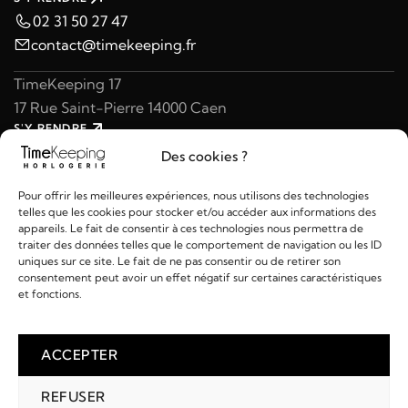
02 31 50 27 47
contact@timekeeping.fr
TimeKeeping 17
17 Rue Saint-Pierre 14000 Caen
S'Y RENDRE
02 31 47 49 97
Des cookies ?
contact@timekeeping.fr
Pour offrir les meilleures expériences, nous utilisons des technologies
telles que les cookies pour stocker et/ou accéder aux informations des
appareils. Le fait de consentir à ces technologies nous permettra de
traiter des données telles que le comportement de navigation ou les ID
uniques sur ce site. Le fait de ne pas consentir ou de retirer son
consentement peut avoir un effet négatif sur certaines caractéristiques
Liens utiles
et fonctions.
Détails
ACCEPTER
REFUSER
2026 © TIMEKEEPING - Réalisé par
AM WEB & MULTIMÉDIA