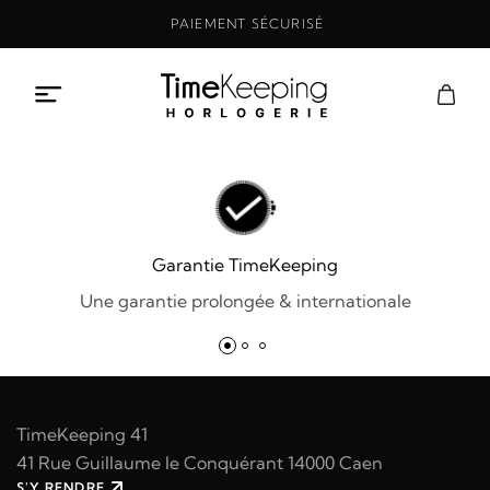
Aller
PAIEMENT SÉCURISÉ
au
contenu
Garantie TimeKeeping
Une garantie prolongée & internationale
TimeKeeping 41
41 Rue Guillaume le Conquérant 14000 Caen
S'Y RENDRE