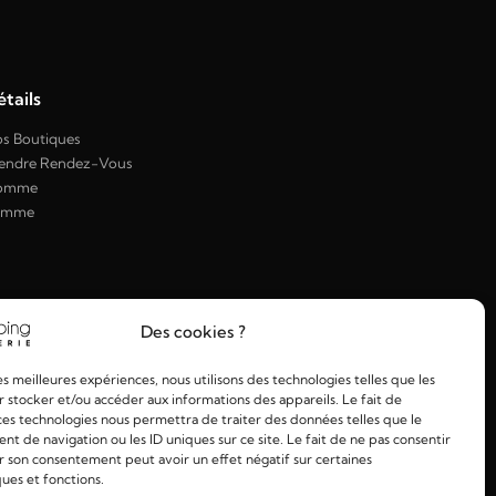
tails
s Boutiques
endre Rendez-Vous
omme
emme
Des cookies ?
les meilleures expériences, nous utilisons des technologies telles que les
 stocker et/ou accéder aux informations des appareils. Le fait de
ces technologies nous permettra de traiter des données telles que le
 de navigation ou les ID uniques sur ce site. Le fait de ne pas consentir
r son consentement peut avoir un effet négatif sur certaines
ques et fonctions.