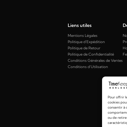
Liens utiles
Dé
Mentions Légales
No
Politique d'Expédition
Pr
Politique de Retour
H
Politique de Confidentialité
F
Conditions Générales de Ventes
Conditions d'Utilisation
Pour offrir 
cookies pour
consentir à 
comportement
ou de retire
caractéristi