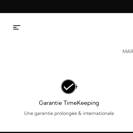
Aller
au
contenu
MAR
Garantie TimeKeeping
Une garantie prolongée & internationale