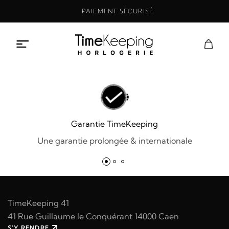
Aller
PAIEMENT SÉCURISÉ
au
contenu
Garantie TimeKeeping
Une garantie prolongée & internationale
TimeKeeping 41
41 Rue Guillaume le Conquérant 14000 Caen
S'Y RENDRE