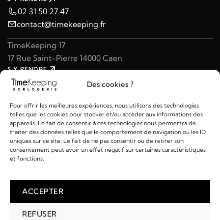
02 31 50 27 47
contact@timekeeping.fr
TimeKeeping 17
17 Rue Saint-Pierre 14000 Caen
S'Y RENDRE
02 31 47 49 97
Des cookies ?
contact@timekeeping.fr
Pour offrir les meilleures expériences, nous utilisons des technologies
telles que les cookies pour stocker et/ou accéder aux informations des
appareils. Le fait de consentir à ces technologies nous permettra de
traiter des données telles que le comportement de navigation ou les ID
uniques sur ce site. Le fait de ne pas consentir ou de retirer son
consentement peut avoir un effet négatif sur certaines caractéristiques
Liens utiles
et fonctions.
Détails
ACCEPTER
REFUSER
2026 © TIMEKEEPING - Réalisé par
AM WEB & MULTIMÉDIA