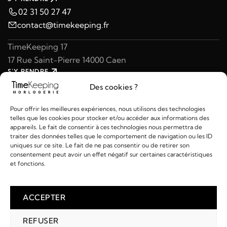
02 31 50 27 47
contact@timekeeping.fr
TimeKeeping 17
17 Rue Saint-Pierre 14000 Caen
S'Y RENDRE
02 31 47 49 97
Des cookies ?
contact@timekeeping.fr
Pour offrir les meilleures expériences, nous utilisons des technologies
telles que les cookies pour stocker et/ou accéder aux informations des
appareils. Le fait de consentir à ces technologies nous permettra de
traiter des données telles que le comportement de navigation ou les ID
uniques sur ce site. Le fait de ne pas consentir ou de retirer son
consentement peut avoir un effet négatif sur certaines caractéristiques
Liens utiles
et fonctions.
Détails
ACCEPTER
REFUSER
2026 © TIMEKEEPING - Réalisé par
AM WEB & MULTIMÉDIA