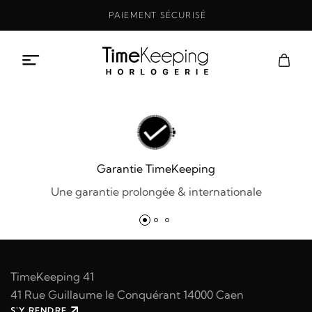
Aller
PAIEMENT SÉCURISÉ
au
contenu
Garantie TimeKeeping
Une garantie prolongée & internationale
TimeKeeping 41
41 Rue Guillaume le Conquérant 14000 Caen
S'Y RENDRE