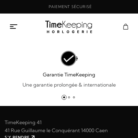
Aller
PAIEMENT SÉCURISÉ
au
contenu
Garantie TimeKeeping
Une garantie prolongée & internationale
TimeKeeping 41
41 Rue Guillaume le Conquérant 14000 Caen
S'Y RENDRE