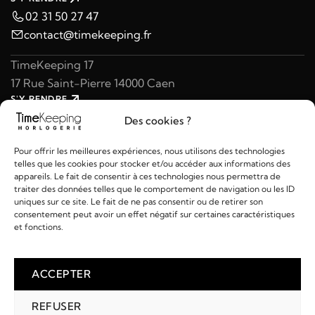
02 31 50 27 47
contact@timekeeping.fr
TimeKeeping 17
17 Rue Saint-Pierre 14000 Caen
S'Y RENDRE
02 31 47 49 97
Des cookies ?
contact@timekeeping.fr
Pour offrir les meilleures expériences, nous utilisons des technologies
telles que les cookies pour stocker et/ou accéder aux informations des
appareils. Le fait de consentir à ces technologies nous permettra de
traiter des données telles que le comportement de navigation ou les ID
uniques sur ce site. Le fait de ne pas consentir ou de retirer son
consentement peut avoir un effet négatif sur certaines caractéristiques
Liens utiles
et fonctions.
Détails
ACCEPTER
REFUSER
2026 © TIMEKEEPING - Réalisé par
AM WEB & MULTIMÉDIA