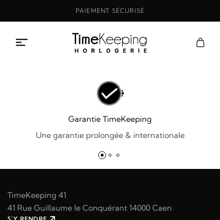
Aller
PAIEMENT SÉCURISÉ
au
contenu
Garantie TimeKeeping
Une garantie prolongée & internationale
TimeKeeping 41
41 Rue Guillaume le Conquérant 14000 Caen
S'Y RENDRE