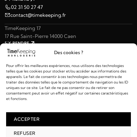
02 31 50 27 47
contact@timekeeping.fr
TimeKeeping 17
17 Rue Saint-Pierre 14000 Caen
S'Y RENDRE
02 31 47 49 97
Des cookies ?
contact@timekeeping.fr
Pour offrir les meilleures expériences, nous utilisons des technologies
telles que les cookies pour stocker et/ou accéder aux informations des
appareils. Le fait de consentir à ces technologies nous permettra de
traiter des données telles que le comportement de navigation ou les ID
uniques sur ce site. Le fait de ne pas consentir ou de retirer son
consentement peut avoir un effet négatif sur certaines caractéristiques
Liens utiles
et fonctions.
Détails
ACCEPTER
REFUSER
2026 © TIMEKEEPING - Réalisé par
AM WEB & MULTIMÉDIA